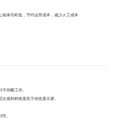
低;箱体功耗低，节约运营成本，减少人工成本
时不间断工作。
层次感和鲜艳度高于传统显示屏。
匀性。