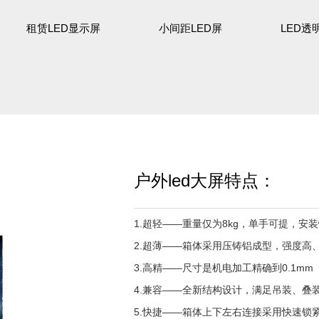
租赁LED显示屏
小间距LED屏
LED透
户外led大屏特点：
1.超轻——重量仅为8kg，单手可提，安
2.超薄——箱体采用压铸铝成型，强度高
3.高精——尺寸是机电加工精确到0.1mm
4.兼容——全新结构设计，满足吊装、叠
5.快捷——箱体上下左右连接采用快速锁