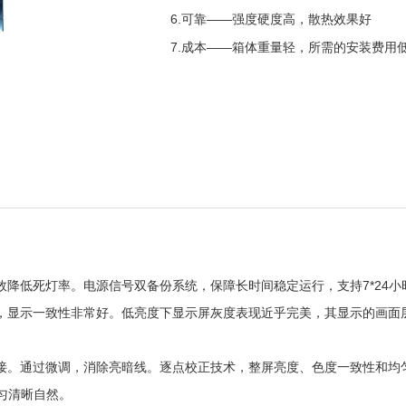
6.可靠——强度硬度高，散热效果好
7.成本——箱体重量轻，所需的安装费用
效降低死灯率。电源信号双备份系统，保障长时间稳定运行，支持7*24小
现，显示一致性非常好。低亮度下显示屏灰度表现近乎完美，其显示的画面
接。通过微调，消除亮暗线。逐点校正技术，整屏亮度、色度一致性和均
均匀清晰自然。