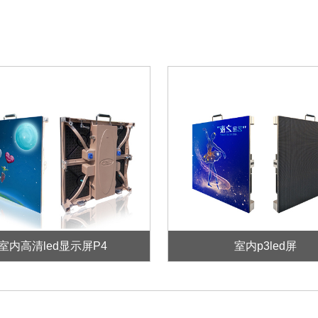
室内高清led显示屏P4
室内p3led屏