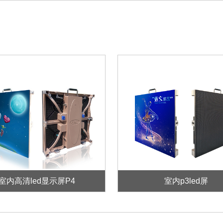
室内高清led显示屏P4
室内p3led屏