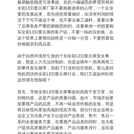
极易触发隐患引发事故。在此小编诚恳的希望所有的
全彩LED显示屏厂家不要抱着侥幸的心理，一个企业
要想发展起来，首先得把质量做好，在没有利润的情
况下宁可不接这个单，也不要去偷工减料，真要出事
了后果有多严重想都能想的到。还要奉劝一些想要购
买全彩LED显示屏的客户说，不要一味的压价格，在
这个世界上要相信始终是一分钱一分货，不要想着低
价格能买到高品质。
由于自然环境所引发的个别全彩LED显示屏安全事
故，那是人力无法控制的。但是这两年一而再再而三
的事件发生频率，加剧了行业的信任危机。那么面对
危机四伏的全彩LED显示屏行业，我们又该如何杜绝
这些潜在危险呢？
首先，导致全彩LED显示屏事故的原因千变万变，但
归根结底，还是产品的质量问题。如今，市场开始更
加重视产品的品质，不再一味追求价格的走低，而是
将目标投向更加高端的现实市场。部分行业企业将企
业定义为为客户全方位提供产品售前、售中、售后一
系列全套服务方案，在重视产品品质的同时，也为客
户提供高质量的产品服务，产品与服务并行，这应该
是减少事故发生最直接的方法。