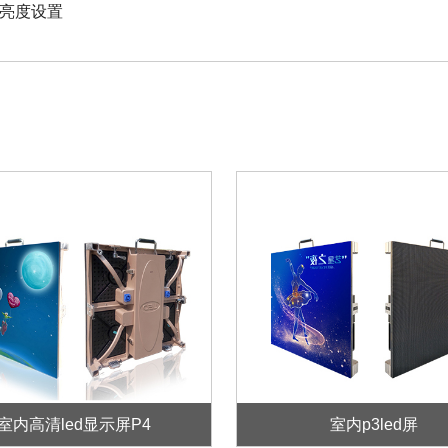
好亮度设置
室内高清led显示屏P4
室内p3led屏