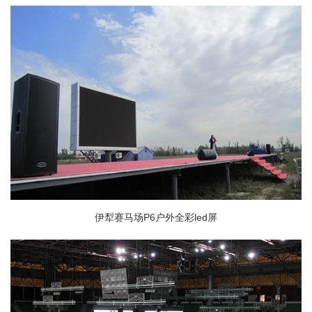
伊犁赛马场P6户外全彩led屏