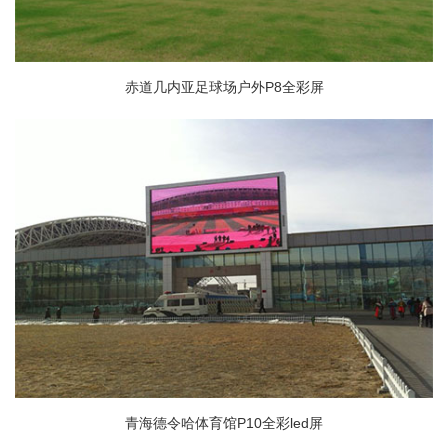
赤道几内亚足球场户外P8全彩屏
青海德令哈体育馆P10全彩led屏