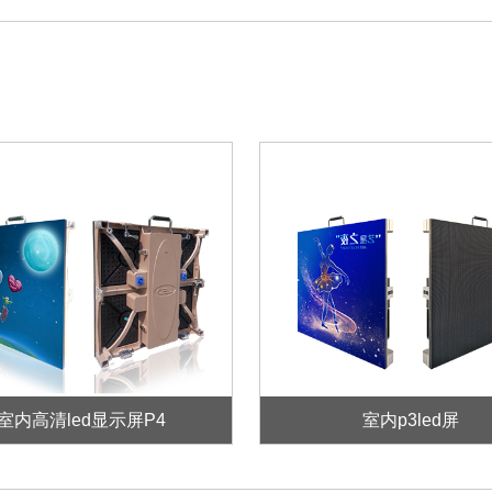
室内高清led显示屏P4
室内p3led屏