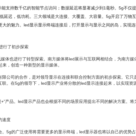
并能支持数千亿的智能节点访问；数据延迟将显著减少到1毫秒。5g不仅
，低延迟，低功耗。三大领域是大连接、大覆盖、大容量。5g开启了万物
更大的魅力。led显示显示终端连接后，打开显示与显示之间的岛，实现连
进行了初步探索
体也进行了转型探索。南方媒体将led展示与互联网相结合，为南方媒体创建
接起来，创造一种新型的显示媒体。
技术有限公司的合作，是对领导显示在连接和联合控制方面的初步探索。它只
联。在5g的领导下，led显示产业将分散的led显示连接起来，以实现资
智慧+”产品。led显示产品也会根据不同的场景应用提出不同的解决方案。
的速度
合。5g的广泛使用将需要更多的显示终端，led显示器也将以自己的优势