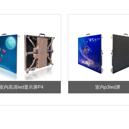
室内高清led显示屏P4
室内p3led屏